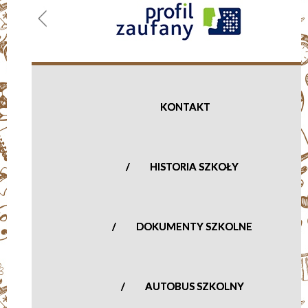
Szkoła
Podstawowa
im. Kornela
Makuszyńskiego
w Kozłowie
KONTAKT
Biskupim
ul. Olimpijska 1,
HISTORIA SZKOŁY
96-513 Nowa Sucha
woj. mazowieckie
tel.: (46) 863-
02-90
DOKUMENTY SZKOLNE
Fax: (46) 863-
02-90
sp_kozlow_biskupi@vp.pl
AUTOBUS SZKOLNY