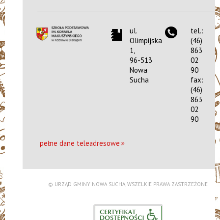
ul.
tel.:
Olimpijska
(46)
1,
863
96-513
02
Nowa
90
Sucha
fax:
(46)
863
02
90
pełne dane teleadresowe
© URZĄD GMINY NOWA SUCHA, WSZELKIE PRAWA ZASTRZEŻONE